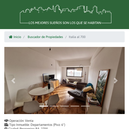
Inicio
Buscador de Propiedades
Italia al 700
Anterior
Siguiente
Operación:
Venta
Tipo Inmueble:
Departamentos (Piso: 6°)
Ciudad:
Pergamino BA, 2700